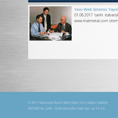
Yeni Web Sitemiz Yayın
01.06.2017 tarihi itabariy
www.matmetal.com sitemiz
© 2017 Matmetal Resmi Web Sitesi Tüm Hakları Saklıdır.
MATMETAL Çelik - Çelik Mamülleri Mak.San. ve Tic.A.Ş.