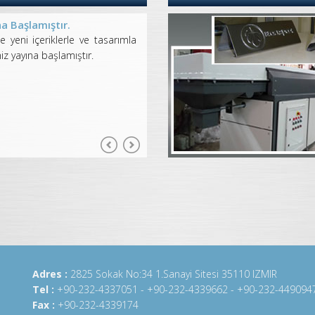
a Başlamıştır.
le yeni içeriklerle ve tasarımla
 yayına başlamıştır.
Adres :
2825 Sokak No:34 1.Sanayi Sitesi 35110 IZMIR
Tel :
+90-232-4337051 - +90-232-4339662 - +90-232-449094
Fax :
+90-232-4339174