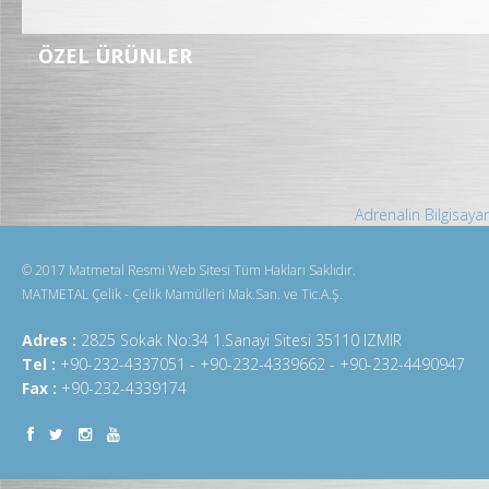
ÖZEL ÜRÜNLER
Adrenalin Bilgisayar
© 2017 Matmetal Resmi Web Sitesi Tüm Hakları Saklıdır.
MATMETAL Çelik - Çelik Mamülleri Mak.San. ve Tic.A.Ş.
Adres :
2825 Sokak No:34 1.Sanayi Sitesi 35110 IZMIR
Tel :
+90-232-4337051 - +90-232-4339662 - +90-232-4490947
Fax :
+90-232-4339174